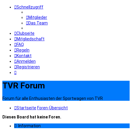
Schnellzugriff
Mitglieder
Das Team
Clubseite
Mitgliedschaft
FAQ
Regeln
Kontakt
Anmelden
Registrieren
TVR Forum
Forum für alle Enthusiasten der Sportwagen von TVR
Startseite
Foren-Übersicht
Dieses Board hat keine Foren.
Information