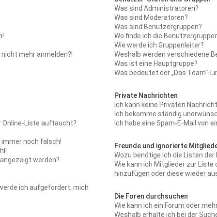
Was sind Administratoren?
Was sind Moderatoren?
Was sind Benutzergruppen?
n!
Wo finde ich die Benutzergruppen 
Wie werde ich Gruppenleiter?
er nicht mehr anmelden?!
Weshalb werden verschiedene Be
Was ist eine Hauptgruppe?
Was bedeutet der „Das Team“-Lin
Private Nachrichten
Ich kann keine Privaten Nachrich
Ich bekomme ständig unerwünsch
 Online-Liste auftaucht?
Ich habe eine Spam-E-Mail von ei
t immer noch falsch!
Freunde und ignorierte Mitglied
hl!
Wozu benötige ich die Listen der 
n angezeigt werden?
Wie kann ich Mitglieder zur Liste 
hinzufügen oder diese wieder au
 werde ich aufgefordert, mich
Die Foren durchsuchen
Wie kann ich ein Forum oder meh
Weshalb erhalte ich bei der Such