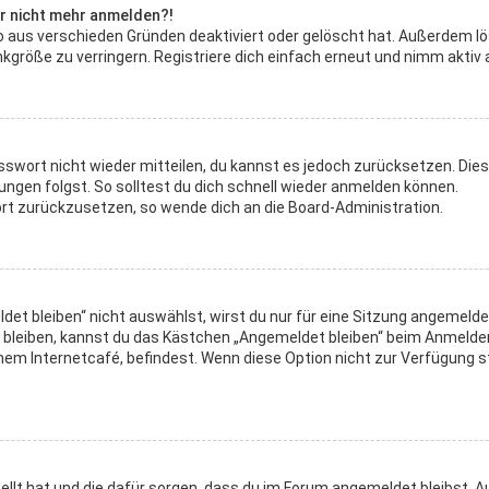
ber nicht mehr anmelden?!
o aus verschieden Gründen deaktiviert oder gelöscht hat. Außerdem lö
größe zu verringern. Registriere dich einfach erneut und nimm aktiv a
asswort nicht wieder mitteilen, du kannst es jedoch zurücksetzen. Die
ngen folgst. So solltest du dich schnell wieder anmelden können.
wort zurückzusetzen, so wende dich an die Board-Administration.
t bleiben“ nicht auswählst, wirst du nur für eine Sitzung angemelde
 bleiben, kannst du das Kästchen „Angemeldet bleiben“ beim Anmelde
nem Internetcafé, befindest. Wenn diese Option nicht zur Verfügung s
stellt hat und die dafür sorgen, dass du im Forum angemeldet bleibst.